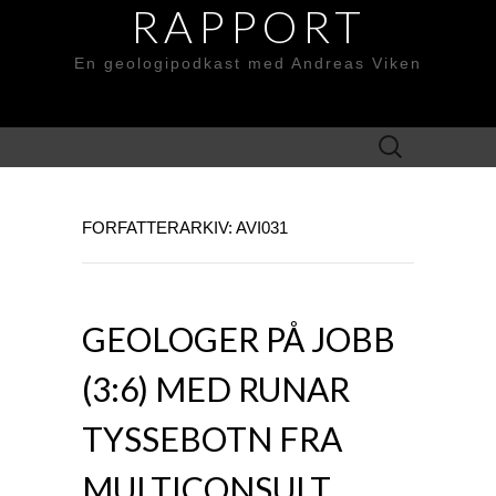
RAPPORT
En geologipodkast med Andreas Viken
Søk
etter:
FORFATTERARKIV:
AVI031
GEOLOGER PÅ JOBB
(3:6) MED RUNAR
TYSSEBOTN FRA
MULTICONSULT