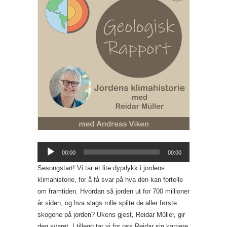
Lydavspiller
00:00
00:00
Sesongstart! Vi tar et lite dypdykk i jordens
klimahistorie, for å få svar på hva den kan fortelle
om framtiden. Hvordan så jorden ut for 700 millioner
år siden, og hva slags rolle spilte de aller første
skogene på jorden? Ukens gjest, Reidar Müller, gir
deg svaret. I tillegg tar vi for oss Reidar sin karriere