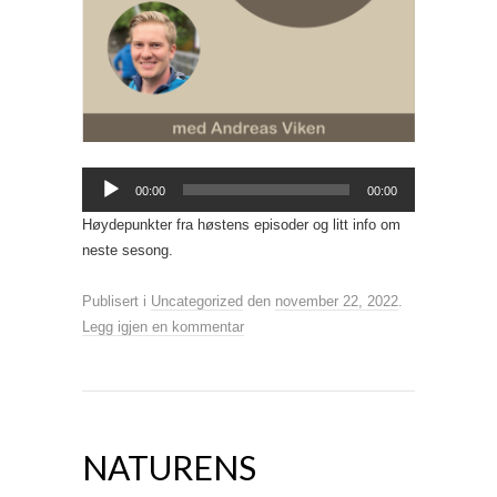
Lydavspiller
00:00
00:00
Høydepunkter fra høstens episoder og litt info om
neste sesong.
Publisert i
Uncategorized
den
november 22, 2022
.
Legg igjen en kommentar
NATURENS