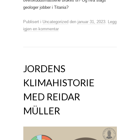
overskuddsmassene brukes til? Og hva slags
geologer jobber i Titania?
Publisert i
Uncategorized
den
januar 31, 2023
.
Legg
igjen en kommentar
JORDENS
KLIMAHISTORIE
MED REIDAR
MÜLLER