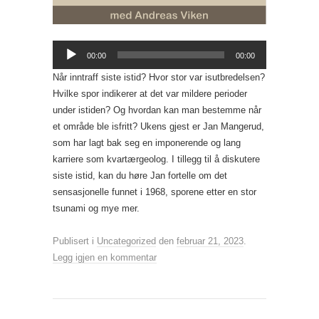
Lydavspiller
00:00
00:00
Når inntraff siste istid? Hvor stor var isutbredelsen?
Hvilke spor indikerer at det var mildere perioder
under istiden? Og hvordan kan man bestemme når
et område ble isfritt? Ukens gjest er Jan Mangerud,
som har lagt bak seg en imponerende og lang
karriere som kvartærgeolog. I tillegg til å diskutere
siste istid, kan du høre Jan fortelle om det
sensasjonelle funnet i 1968, sporene etter en stor
tsunami og mye mer.
Publisert i
Uncategorized
den
februar 21, 2023
.
Legg igjen en kommentar