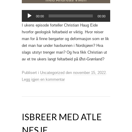
Lydavspiller
00:00
00:00
I ukens episode forteller Christian Haug Eide
hvorfor geologisk feltarbeid er viktig. Hvor reiser
man for å finne bergarter og deformasjon som er lik
det man har under havbunnen i Nordsjøen? Hva
slags utstyr trenger man? Og hva fikk Christian ut
av et tre ukers langt feltarbeid på Øst-Grønland?
Publisert i
Uncategorized
den
november 15, 2022
.
Legg igjen en kommentar
ISBREER MED ATLE
NESJE