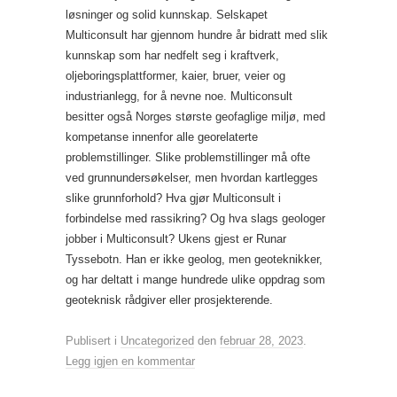
løsninger og solid kunnskap. Selskapet
Multiconsult har gjennom hundre år bidratt med slik
kunnskap som har nedfelt seg i kraftverk,
oljeboringsplattformer, kaier, bruer, veier og
industrianlegg, for å nevne noe. Multiconsult
besitter også Norges største geofaglige miljø, med
kompetanse innenfor alle georelaterte
problemstillinger. Slike problemstillinger må ofte
ved grunnundersøkelser, men hvordan kartlegges
slike grunnforhold? Hva gjør Multiconsult i
forbindelse med rassikring? Og hva slags geologer
jobber i Multiconsult? Ukens gjest er Runar
Tyssebotn. Han er ikke geolog, men geoteknikker,
og har deltatt i mange hundrede ulike oppdrag som
geoteknisk rådgiver eller prosjekterende.
Publisert i
Uncategorized
den
februar 28, 2023
.
Legg igjen en kommentar